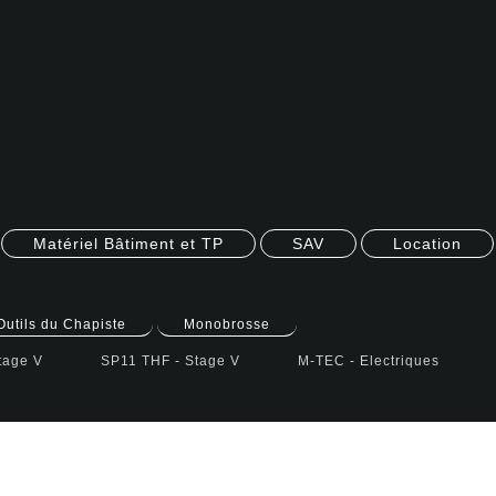
Matériel Bâtiment et TP
SAV
Location
Outils du Chapiste
Monobrosse
tage V
SP11 THF - Stage V
M-TEC - Electriques