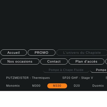
Accueil
PROMO
L'univers du Chapiste
Nos occasions
Contact
Plan d'accès
Pompe à Chape Fluide
Pompe 
PUTZMEISTER - Thermiques
SP20 GHF - Stage V
Monomix
M300
M330
D20
Duomix