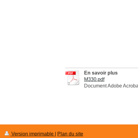
En savoir plus
M330.pdf
Document Adobe Acrobat
Version imprimable
|
Plan du site