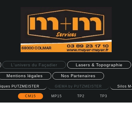
L'univers du Façadier
Lasers & Topographie
Mentions légales
Nos Partenaires
miques PUTZMEISTER
GIEMA by PUTZMEISTER
Silos M
CM15
MP15
TP2
TP3