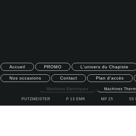
Accueil
PROMO
L'univers du Chapiste
Nos occasions
Contact
Plan d'accès
Machines Electriques
Machines Ther
PUTZMEISTER
P 13 EMR
MP 25
S5 