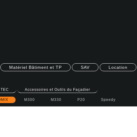
Matériel Bâtiment et TP
SAV
Location
-TEC
Accessoires et Outils du Façadier
MIX
M300
M330
P20
Speedy