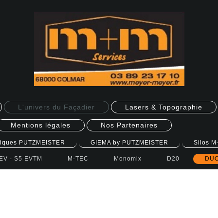
L'univers du Façadier
Lasers & Topographie
Mentions légales
Nos Partenaires
miques PUTZMEISTER
GIEMA by PUTZMEISTER
Silos M
EV - S5 EVTM
M-TEC
Monomix
D20
DUO